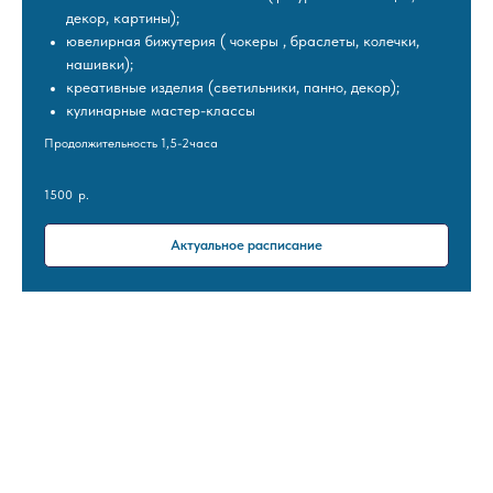
декор, картины);
ювелирная бижутерия ( чокеры , браслеты, колечки,
нашивки);
креативные изделия (светильники, панно, декор);
кулинарные мастер-классы
Продолжительность 1,5-2часа
1500
р.
Актуальное расписание