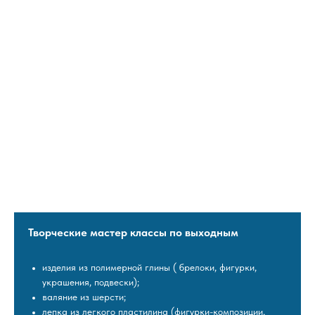
Творческие мастер классы по выходным
изделия из полимерной глины ( брелоки, фигурки,
украшения, подвески);
валяние из шерсти;
лепка из легкого пластилина (фигурки-композиции,